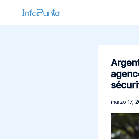
Ir
al
contenido
Argent
agence
sécuri
marzo 17, 