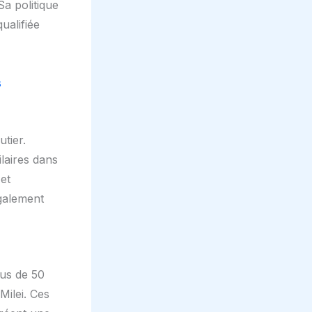
Sa politique
ualifiée
s
tier.
laires dans
et
galement
lus de 50
Milei. Ces