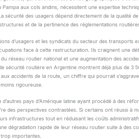
la Pampa aux cols andins, nécessitent une expertise techni
La sécurité des usagers dépend directement de la qualité de 
structures et de la pertinence des réglementations routière
tions d’usagers et les syndicats du secteur des transports 
upations face à cette restructuration. Ils craignent une dét
 du réseau routier national et une augmentation des accide
 de sécurité routière en Argentine montrent déjà plus de 3 
 aux accidents de la route, un chiffre qui pourrait s’aggrav
 moins rigoureuse.
e d’autres pays d’Amérique latine ayant procédé à des réfo
ffre des perspectives contrastées. Si certains ont réussi à ma
eurs infrastructures tout en réduisant les coûts administratif
ne dégradation rapide de leur réseau routier suite à des c
 trop importantes.