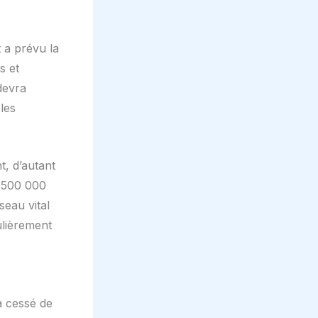
 a prévu la
s et
devra
les
t, d’autant
e 500 000
seau vital
ulièrement
a cessé de