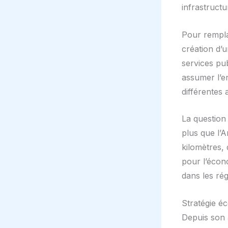
infrastruct
Pour rempla
création d’
services pub
assumer l’e
différentes 
La question 
plus que l’
kilomètres,
pour l’écon
dans les ré
Stratégie é
Depuis son 