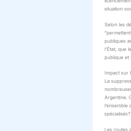
licenciement
situation so
Selon les d
“permettent
publiques a
l’État, que
publique et 
Impact sur l
La suppress
nombreuses 
Argentine. 
l’ensemble 
spécialisés?
Les routes 