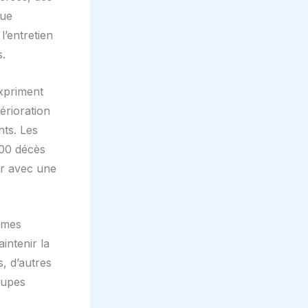
que
l’entretien
s.
expriment
érioration
nts. Les
500 décès
er avec une
rmes
intenir la
s, d’autres
oupes