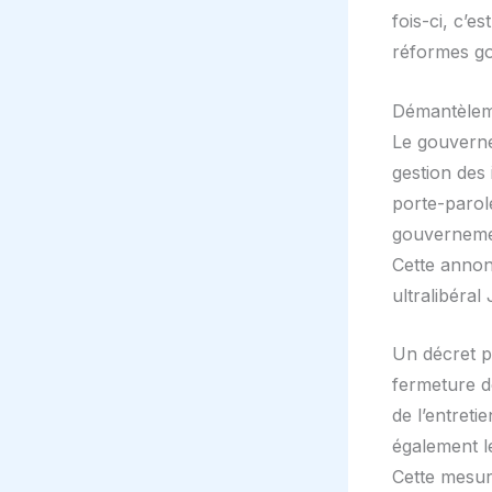
fois-ci, c’e
réformes g
Démantèleme
Le gouverne
gestion des 
porte-parole
gouvernemen
Cette annonc
ultralibéral
Un décret pr
fermeture d
de l’entreti
également le
Cette mesure