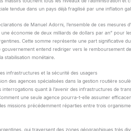
s massifs touchent tous les niveaux de l’administration et 
ciale tendue dans un pays déjà fragilisé par une inflation ga
éclarations de Manuel Adorni, l’ensemble de ces mesures d’
 une économie de deux milliards de dollars par an” pour le
rgentines. Cette somme représente une part significative d
 le gouvernement entend rediriger vers le remboursement de 
la stabilisation monétaire.
es infrastructures et la sécurité des usagers
ion des agences spécialisées dans la gestion routière soul
interrogations quant à l’avenir des infrastructures de tran
Comment une seule agence pourra-t-elle assumer efficace
des missions précédemment réparties entre trois organismes 
argentines, qui traversent des zones géographiques très div