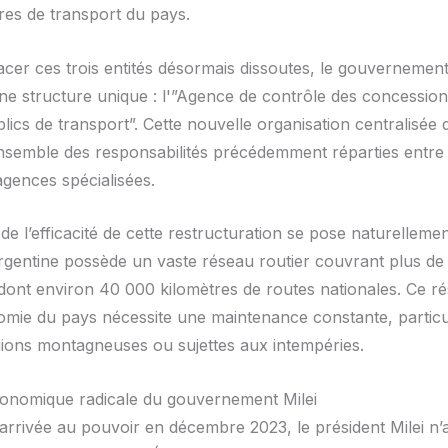
ures de transport du pays.
cer ces trois entités désormais dissoutes, le gouvernement
une structure unique : l'”Agence de contrôle des concession
lics de transport”. Cette nouvelle organisation centralisée 
nsemble des responsabilités précédemment réparties entre 
agences spécialisées.
de l’efficacité de cette restructuration se pose naturellemen
Argentine possède un vaste réseau routier couvrant plus d
 dont environ 40 000 kilomètres de routes nationales. Ce ré
omie du pays nécessite une maintenance constante, partic
gions montagneuses ou sujettes aux intempéries.
conomique radicale du gouvernement Milei
arrivée au pouvoir en décembre 2023, le président Milei n’