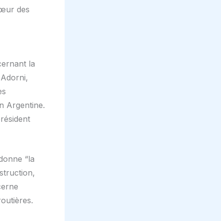
 cœur des
ernant la
 Adorni,
es
n Argentine.
président
rdonne “la
struction,
cerne
outières.