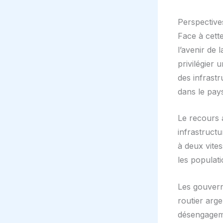
Perspectives
Face à cett
l’avenir de
privilégier
des infrast
dans le pays
Le recours a
infrastructu
à deux vite
les populati
Les gouvern
routier arg
désengagemen