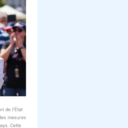
n de l’État
c des mesures
ays. Cette