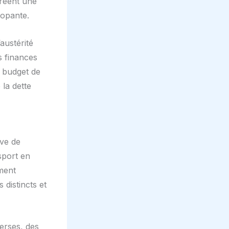
créent une
lopante.
austérité
s finances
u budget de
la dette
ève de
sport en
ment
distincts et
erses, des