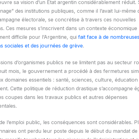
uvre sa vision d’un État argentin considérablement réduit. 
age” des institutions publiques, comme il l’avait lui-même q
ampagne électorale, se concrétise à travers ces nouvelles
s. Ces mesures s’inscrivent dans un contexte économique
ment difficile pour l’Argentine, qui
fait face à de nombreuse
ns sociales et des journées de grève
.
ions d’organismes publics ne se limitent pas au secteur rou
huit mois, le gouvernement a procédé à des fermetures simi
 domaines essentiels : santé, sciences, culture, éducation 
nt. Cette politique de réduction drastique s’accompagne é
es coupes dans les travaux publics et autres dépenses
ntales.
 de l’emploi public, les conséquences sont considérables. P
nnaires ont perdu leur poste depuis le début du mandat de 