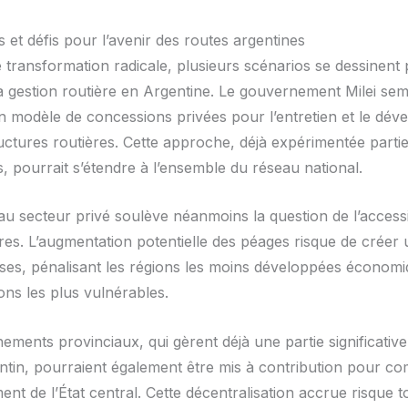
 et défis pour l’avenir des routes argentines
e transformation radicale, plusieurs scénarios se dessinent
 la gestion routière en Argentine. Le gouvernement Milei se
 un modèle de concessions privées pour l’entretien et le dé
ructures routières. Cette approche, déjà expérimentée parti
, pourrait s’étendre à l’ensemble du réseau national.
u secteur privé soulève néanmoins la question de l’accessib
res. L’augmentation potentielle des péages risque de créer 
sses, pénalisant les régions les moins développées économ
ons les plus vulnérables.
ements provinciaux, qui gèrent déjà une partie significativ
entin, pourraient également être mis à contribution pour c
t de l’État central. Cette décentralisation accrue risque t