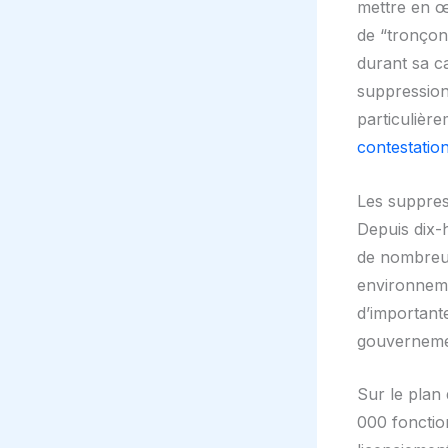
mettre en œ
de “tronçonn
durant sa c
suppression
particulière
contestatio
Les suppress
Depuis dix-
de nombreux
environneme
d’important
gouverneme
Sur le plan
000 fonctio