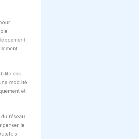
 pour
mble
veloppement
ellement
ilité des
une mobilité
iquement et
e du réseau
ompenser le
outefois