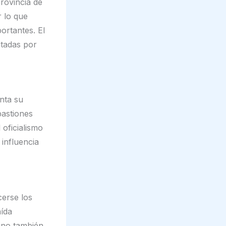
rovincia de
 lo que
portantes. El
ntadas por
enta su
bastiones
 oficialismo
 influencia
cerse los
aída
tino también