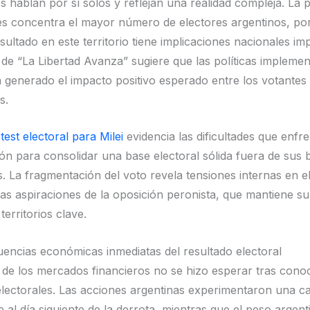
 hablan por sí solos y reflejan una realidad compleja. La p
s concentra el mayor número de electores argentinos, por
sultado en este territorio tiene implicaciones nacionales im
e “La Libertad Avanza” sugiere que las políticas impleme
n generado el impacto positivo esperado entre los votantes
s.
test electoral para Milei
evidencia las dificultades que enfr
ión para consolidar una base electoral sólida fuera de sus 
s. La fragmentación del voto revela tensiones internas en el
las aspiraciones de la oposición peronista, que mantiene su
territorios clave.
encias económicas inmediatas del resultado electoral
 de los mercados financieros no se hizo esperar tras cono
electorales. Las acciones argentinas experimentaron una c
 al día siguiente de la derrota, mientras que el peso argen