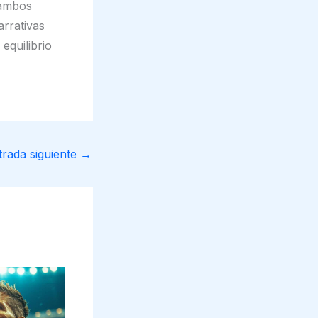
y ambos
arrativas
equilibrio
trada siguiente
→