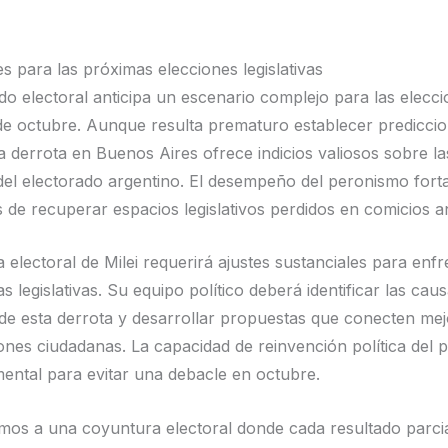
s para las próximas elecciones legislativas
ado electoral anticipa un escenario complejo para las elecc
s de octubre. Aunque resulta prematuro establecer predicci
 la derrota en Buenos Aires ofrece indicios valiosos sobre la
del electorado argentino. El desempeño del peronismo fort
s de recuperar espacios legislativos perdidos en comicios an
a electoral de Milei requerirá ajustes sustanciales para enfr
as legislativas. Su equipo político deberá identificar las cau
 de esta derrota y desarrollar propuestas que conecten mej
nes ciudadanas. La capacidad de reinvención política del p
ental para evitar una debacle en octubre.
os a una coyuntura electoral donde cada resultado parcia