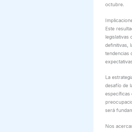
octubre.
Implicacione
Este result
legislativa
definitivas,
tendencias 
expectativa
La estrategi
desafío de l
específicas
preocupacio
será fundam
Nos acercam