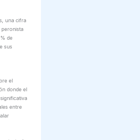
, una cifra
 peronista
47% de
e sus
bre el
ón donde el
ignificativa
ales entre
alar