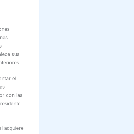
iones
ones
s
alece sus
teriores.
entar el
sas
or con las
residente
l adquiere