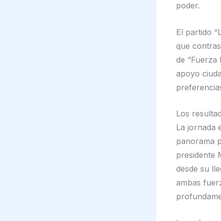
poder.
El partido 
que contras
de “Fuerza 
apoyo ciuda
preferencias
Los resultad
La jornada 
panorama po
presidente M
desde su ll
ambas fuerz
profundamen