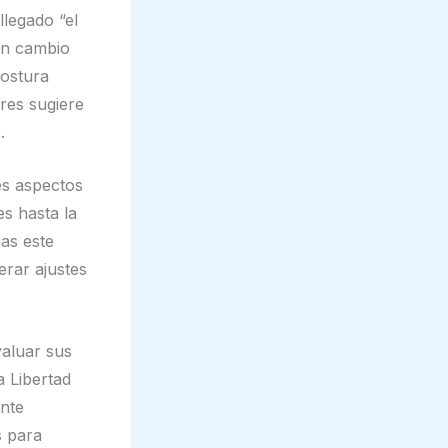
llegado “el
un cambio
postura
ores sugiere
.
es aspectos
es hasta la
ras este
erar ajustes
aluar sus
a Libertad
ente
s para