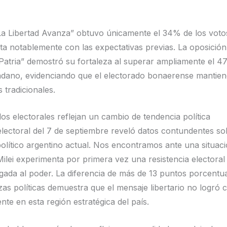
“La Libertad Avanza” obtuvo únicamente el 34% de los votos
ta notablemente con las expectativas previas. La oposición
Patria” demostró su fortaleza al superar ampliamente el 
dano, evidenciando que el electorado bonaerense mantien
 tradicionales.
os electorales reflejan un cambio de tendencia política
electoral del 7 de septiembre reveló datos contundentes so
lítico argentino actual. Nos encontramos ante una situaci
ilei experimenta por primera vez una resistencia electoral s
egada al poder. La diferencia de más de 13 puntos porcentu
as políticas demuestra que el mensaje libertario no logró c
te en esta región estratégica del país.