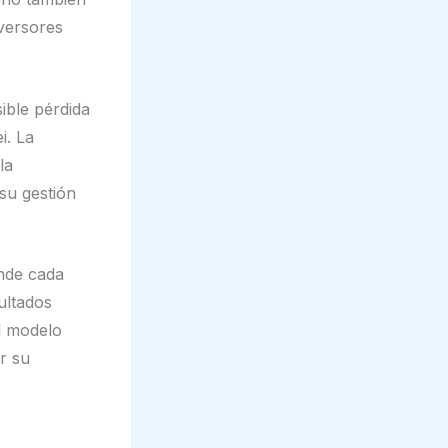
inversores
ible pérdida
i. La
la
 su gestión
nde cada
ultados
l modelo
r su