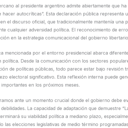
cercano al presidente argentino admite abiertamente que ha 
hacer autocríticas”. Esta declaración pública representa 
o en el discurso oficial, que tradicionalmente mantenía una 
nte cualquier adversidad política. El reconocimiento de err
ión en la estrategia comunicacional del gobierno libertario
ica mencionada por el entorno presidencial abarca diferent
ón política. Desde la comunicación con los sectores popular
ón de políticas públicas, todo parece estar bajo revisión t
ezo electoral significativo. Esta reflexión interna puede gen
s importantes en los próximos meses.
amos ante un momento crucial donde el gobierno debe ev
y debilidades. La capacidad de adaptación que demuestre “L
erminará su viabilidad política a mediano plazo, especialm
o las elecciones legislativas de medio término programada