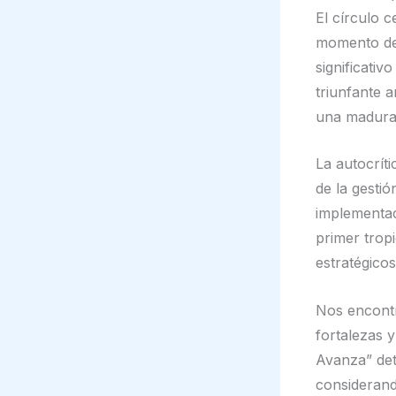
El círculo 
momento de 
significativ
triunfante a
una madurac
La autocrít
de la gesti
implementaci
primer tropi
estratégico
Nos encontr
fortalezas 
Avanza” det
considerand