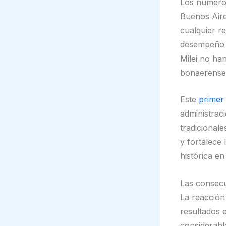
Los números
Buenos Aire
cualquier re
desempeño d
Milei no ha
bonaerense
Este
primer 
administrac
tradicionale
y fortalece 
histórica en 
Las consecu
La reacción
resultados 
considerable