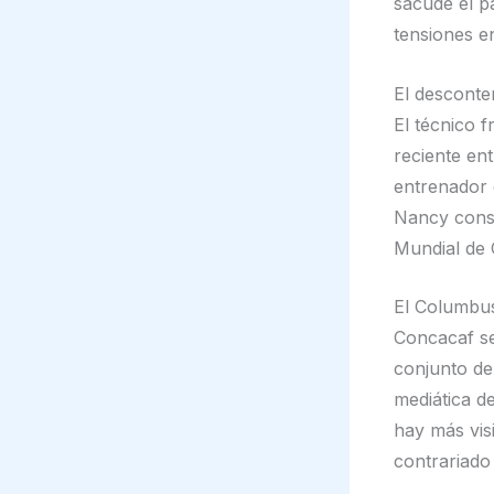
sacude el p
tensiones e
El desconte
El técnico 
reciente en
entrenador 
Nancy consi
Mundial de 
El Columbus
Concacaf se
conjunto de
mediática d
hay más visi
contrariado