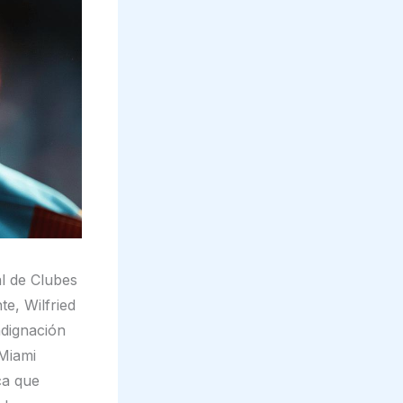
al de Clubes
e, Wilfried
dignación
 Miami
ca que