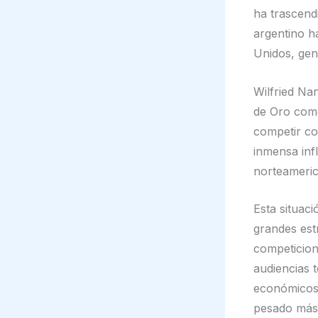
ha trascendi
argentino h
Unidos, gene
Wilfried Na
de Oro como
competir co
inmensa infl
norteameri
Esta situac
grandes estr
competicion
audiencias t
económicos 
pesado más 