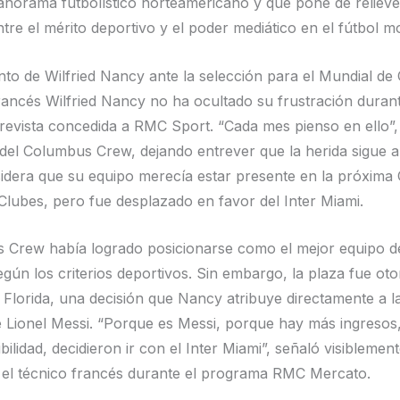
anorama futbolístico norteamericano y que pone de relieve
ntre el mérito deportivo y el poder mediático en el fútbol 
nto de Wilfried Nancy ante la selección para el Mundial de
francés Wilfried Nancy no ha ocultado su frustración duran
trevista concedida a RMC Sport. “Cada mes pienso en ello”,
del Columbus Crew, dejando entrever que la herida sigue ab
dera que su equipo merecía estar presente en la próxima
Clubes, pero fue desplazado en favor del Inter Miami.
 Crew había logrado posicionarse como el mejor equipo de
gún los criterios deportivos. Sin embargo, la plaza fue oto
 Florida, una decisión que Nancy atribuye directamente a la
e Lionel Messi. “Porque es Messi, porque hay más ingresos
bilidad, decidieron ir con el Inter Miami”, señaló visiblemen
 el técnico francés durante el programa RMC Mercato.