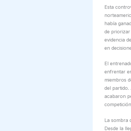
Esta controv
norteameric
había ganad
de prioriza
evidencia d
en decision
El entrenad
enfrentar e
miembros de
del partido.
acabaron pe
competición
La sombra d
Desde la ll