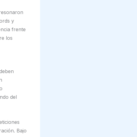
 resonaron
ords y
encia frente
re los
 deben
n
to
ndo del
eticiones
ración. Bajo