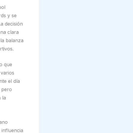
bol
ds y se
a decisión
una clara
 la balanza
tivos.
vo que
 varios
te el día
, pero
 la
cano
 influencia