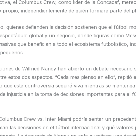
ctiva, el Columbus Crew, como líder de la Concacaf, merecí
 propio, independientemente de quién formara parte del pla
do, quienes defienden la decisión sostienen que el fútbol m
espectáculo global y un negocio, donde figuras como Mess
asivas que benefician a todo el ecosistema futbolístico, inc
 pequeños.
ciones de Wilfried Nancy han abierto un debate necesario 
ntre estos dos aspectos. “Cada mes pienso en ello”, repitió e
o que esta controversia seguirá viva mientras se mantenga
e injusticia en la toma de decisiones importantes para el f
 Columbus Crew vs. Inter Miami podría sentar un preceden
an las decisiones en el fútbol internacional y qué valores
nstancia. La denuncia de Nancy no solo cuestiona una decis