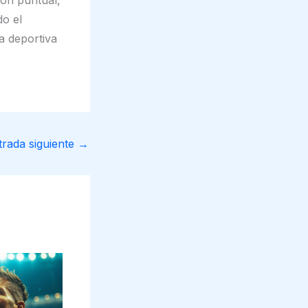
do el
a deportiva
trada siguiente
→