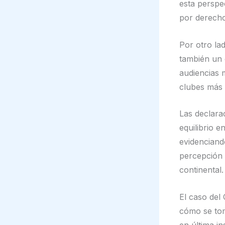
esta perspe
por derecho
Por otro la
también un 
audiencias m
clubes más
Las declara
equilibrio e
evidenciand
percepción d
continental.
El caso del
cómo se tom
en última i