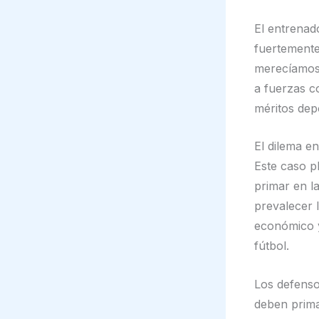
El entrenad
fuertemente
merecíamos e
a fuerzas c
méritos dep
El dilema e
Este caso p
primar en l
prevalecer 
económico y
fútbol.
Los defenso
deben prima