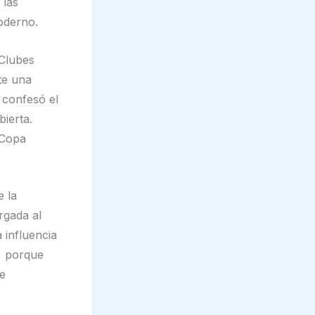
 las
moderno.
 Clubes
te una
 confesó el
ierta.
 Copa
 la
rgada al
 influencia
, porque
te