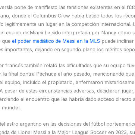
ersia pone de manifiesto las tensiones existentes en el fút
ano, donde el Columbus Crew había batido todos los récor
o legítimamente un lugar en la competición internacional. L
r al equipo de Miami ha sido interpretada por Nancy como 
e que
el poder mediático de Messi en la MLS
puede inclinar
es importantes, dejando en segundo plano los méritos depor
or francés también relató las dificultades que su equipo tu
n la final contra Pachuca el año pasado, mencionando que
l equipo, incluido el propietario, enfermaron misteriosamen
 A pesar de estas circunstancias adversas, decidieron jugar
rdiendo el encuentro que les habría dado acceso directo a
 mundial.
el astro argentino en las decisiones del fútbol norteameri
egada de Lionel Messi a la Major League Soccer en 2023, su