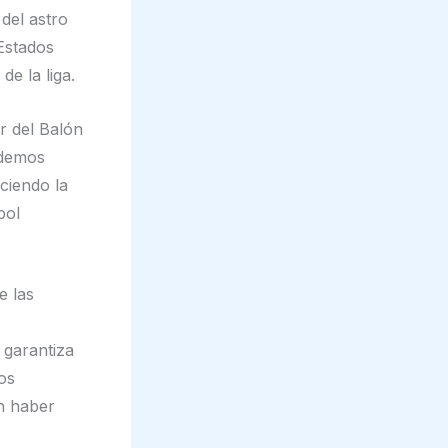
 del astro
Estados
e la liga.
r del Balón
odemos
ciendo la
bol
e las
 garantiza
ios
n haber