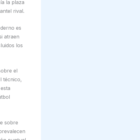
a la plaza
ntel rival.
oderno es
i atraen
luidos los
sobre el
l técnico,
 esta
útbol
te sobre
 prevalecen
ión puntual,