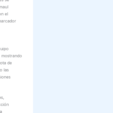
 maul
on el
 marcador
quipo
a, mostrando
uota de
o las
siones
es,
cción
la