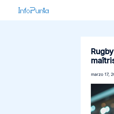
Ir
al
contenido
Rugby 
maîtri
marzo 17, 