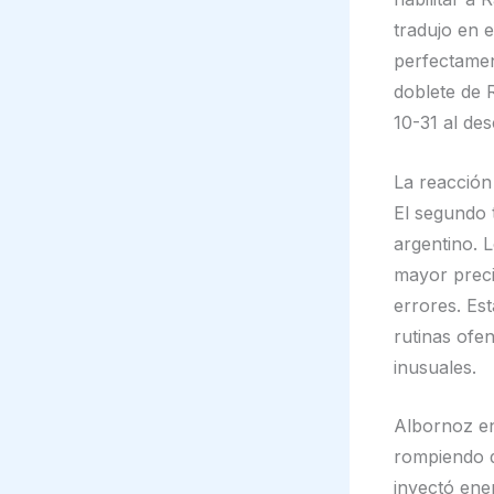
tradujo en 
perfectamen
doblete de 
10-31 al de
La reacción
El segundo 
argentino. 
mayor preci
errores. Es
rutinas ofe
inusuales.
Albornoz en
rompiendo d
inyectó ene