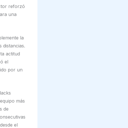
ctor reforzó
para una
blemente la
 distancias.
sta actitud
ó el
nido por un
lacks
l equipo más
s de
consecutivas
 desde el