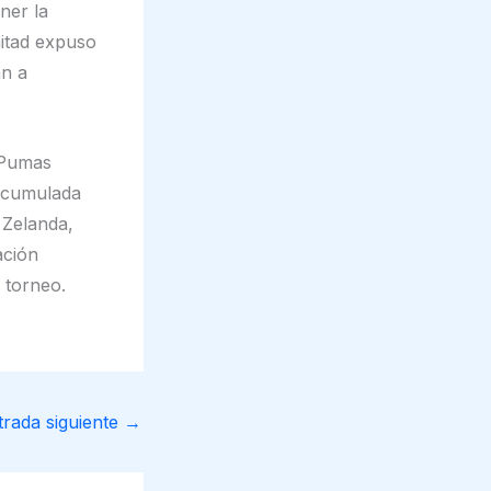
ner la
mitad expuso
an a
 Pumas
 acumulada
 Zelanda,
ación
 torneo.
trada siguiente
→