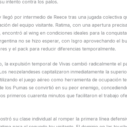
su intento contra los palos.
ry llegó por intermedio de Reece tras una jugada colectiva q
ación del equipo visitante. Ratima, con una apertura precisa
, encontró al wing en condiciones ideales para la conquista
rgentina no se hizo esperar, con Isgro aprovechando el bu
es y el pack para reducir diferencias temporalmente.
, la expulsión temporal de Vivas cambió radicalmente el 
Los neozelandeses capitalizaron inmediatamente la superio
tilizando el juego aéreo como herramienta de ocupación terr
a de los Pumas se convirtió en su peor enemigo, concediend
los primeros cuarenta minutos que facilitaron el trabajo ofe
stró su clase individual al romper la primera línea defensi
Ratima para el segundo try visitante. El dominio en las touch