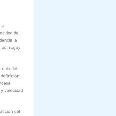
 su
pacidad de
dencia la
s del rugby
nomía del
definición
andesa,
 y velocidad
acción del