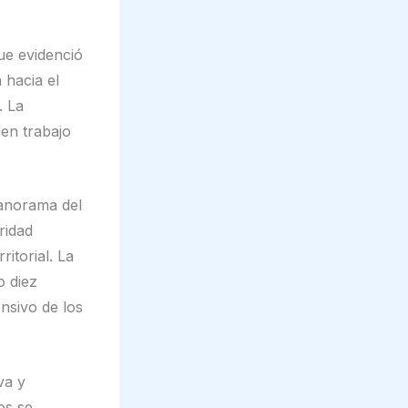
ue evidenció
 hacia el
. La
en trabajo
panorama del
ridad
itorial. La
o diez
nsivo de los
va y
es se