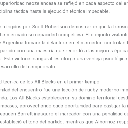
superioridad neozelandesa se reflejó en cada aspecto del e
ciplina táctica hasta la ejecución técnica impecable.
 dirigidos por Scott Robertson demostraron que la transic
ha mermado su capacidad competitiva. El conjunto visitan
e Argentina tomara la delantera en el marcador, controland
 partido con una maestría que recordó a las mejores época
. Esta victoria inaugural les otorga una ventaja psicológic
desarrollo del campeonato.
 técnica de los All Blacks en el primer tiempo
mitad del encuentro fue una lección de rugby moderno imp
a. Los All Blacks establecieron su dominio territorial desd
mpases, aprovechando cada oportunidad para castigar la in
Beauden Barrett inauguró el marcador con una penalidad d
estableció el tono del partido, mientras que Albornoz resp