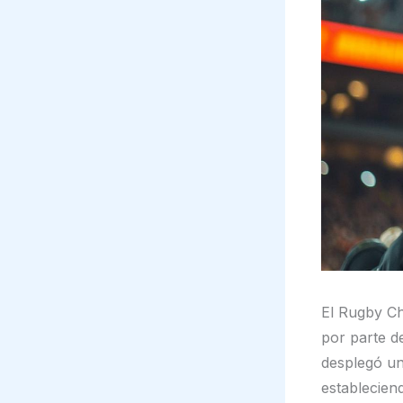
El Rugby C
por parte d
desplegó un
establecien