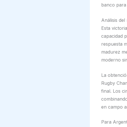
banco para s
Análisis del
Esta victor
capacidad pa
respuesta m
madurez men
moderno sin
La obtenció
Rugby Champ
final. Los c
combinando p
en campo ab
Para Argent