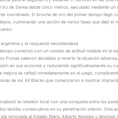
el try de Savea desde cinco metros, ejecutado mediante un
te coordinado. El broche de oro del primer tiempo llegó c
Reece, culminando una acción de varios fases que dejó el
scanso.
 argentina y la respuesta neozelandesa
tiempo comenzó con un cambio de actitud notable en el e
Los Pumas salieron decididos a revertir la situación advers
sión en sus acciones y reduciendo significativamente su c
ta mejora se reflejó inmediatamente en el juego, complicand
nsivas de los All Blacks que comenzaron a mostrar impreci
cabezó la rebelión local con una conquista entre los post
os tackles consecutivos en su penetración interior. Esta a
rgía renovada al Estadio Mario Alberto Kempes y devolvió 