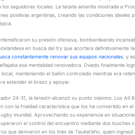
 los seguidores locales. La tarjeta amarilla mostrada a Pro
ones positivas argentinas, creando las condiciones ideales 
pica.
ntensificaron su presión ofensiva, bombardeando incansa
zelandesa en busca del try que acortara definitivamente las
usca constantemente renovar sus equipos nacionales
, y e
eflejaba esa mentalidad renovadora. Oviedo finalmente logr
 local, manteniendo el balón controlado mientras era rete
ra extender el brazo y apoyar.
ador 24-31, la tensión alcanzó su punto máximo. Los All B
n con la frialdad característica que los ha convertido en e
 rugby mundial. Aprovechando su experiencia en situacione
cuperaron el control del encuentro mediante dos touches 
ros que derivaron en los tries de Taukei’aho, quien ingresó