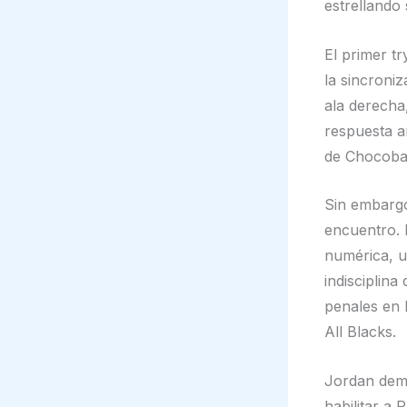
estrellando 
El primer t
la sincroniz
ala derecha
respuesta a
de Chocobar
Sin embargo
encuentro. 
numérica, u
indisciplin
penales en 
All Blacks.
Jordan demo
habilitar a 