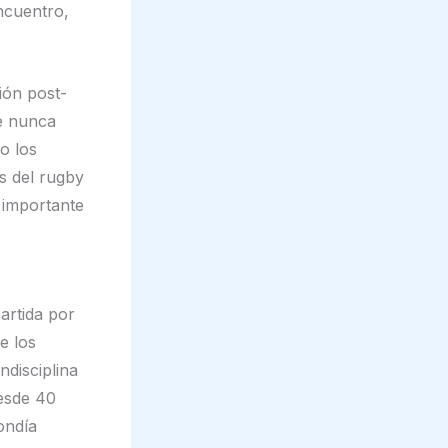
ncuentro,
ión post-
te nunca
o los
s del rugby
a importante
artida por
e los
disciplina
esde 40
ondía