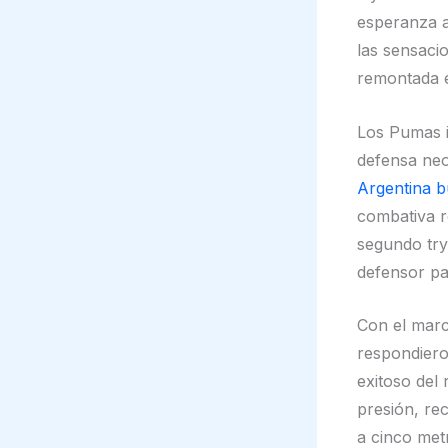
esperanza a
las sensaci
remontada é
Los Pumas i
defensa neo
Argentina b
combativa r
segundo try
defensor pa
Con el marc
respondiero
exitoso del
presión, re
a cinco met