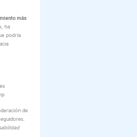
amiento más
e, ha
ue podría
acia
es
mp
oderación de
seguidores.
sabilidad