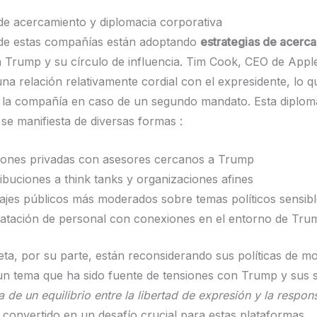
 de acercamiento y diplomacia corporativa
 de estas compañías están adoptando
estrategias de acerc
 Trump y su círculo de influencia. Tim Cook, CEO de Appl
na relación relativamente cordial con el expresidente, lo q
a la compañía en caso de un segundo mandato. Esta diplom
 se manifiesta de diversas formas :
ones privadas con asesores cercanos a Trump
ibuciones a think tanks y organizaciones afines
jes públicos más moderados sobre temas políticos sensibl
atación de personal con conexiones en el entorno de Tru
ta, por su parte, están reconsiderando sus políticas de m
un tema que ha sido fuente de tensiones con Trump y sus 
de un equilibrio entre la libertad de expresión y la respon
convertido en un desafío crucial para estas plataformas.