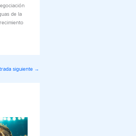
negociación
guas de la
recimiento
trada siguiente
→