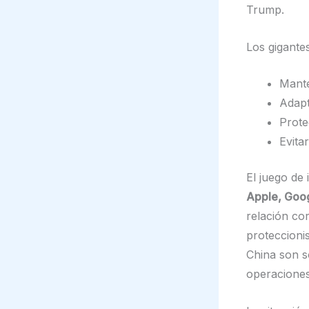
Trump.
Los gigante
Mante
Adapt
Prote
Evita
El juego de 
Apple, Goog
relación co
proteccioni
China son s
operaciones