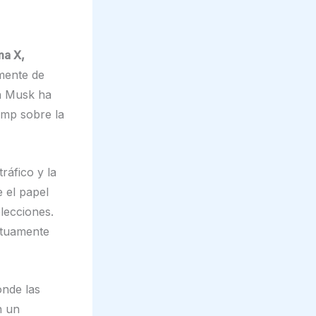
ma X,
amente de
on Musk ha
ump sobre la
ráfico y la
e el papel
elecciones.
utuamente
onde las
n un