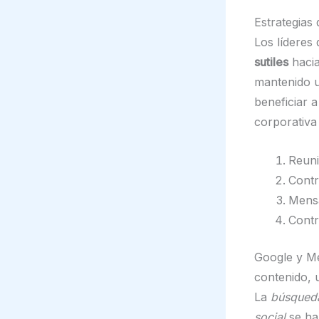
Estrategias
Los líderes
sutiles
hacia
mantenido u
beneficiar 
corporativa
Reuni
Contr
Mensa
Contr
Google y Me
contenido, 
La
búsqueda 
social
se ha 