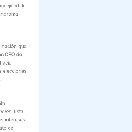
mplejidad de
panorama
ormación que
os CEO de
hacia
s elecciones
.
Sin
iación
. Esta
s intereses
ato de