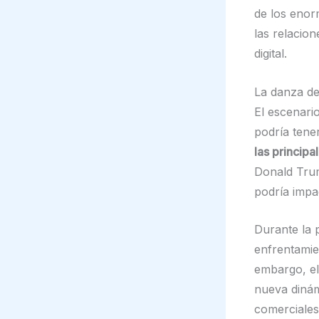
de los enorm
las relacio
digital.
La danza del
El escenari
podría tene
las princip
Donald Trum
podría impa
Durante la 
enfrentamie
embargo, e
nueva dinám
comerciales