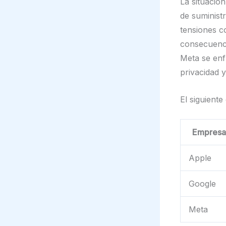
La situació
de suminist
tensiones c
consecuenci
Meta se enf
privacidad y
El siguient
Empresa
Apple
Google
Meta