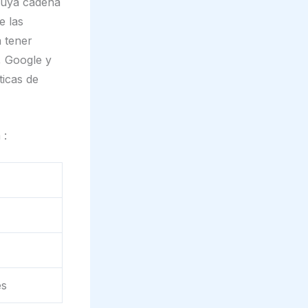
cuya cadena
e las
a tener
, Google y
ticas de
 :
es