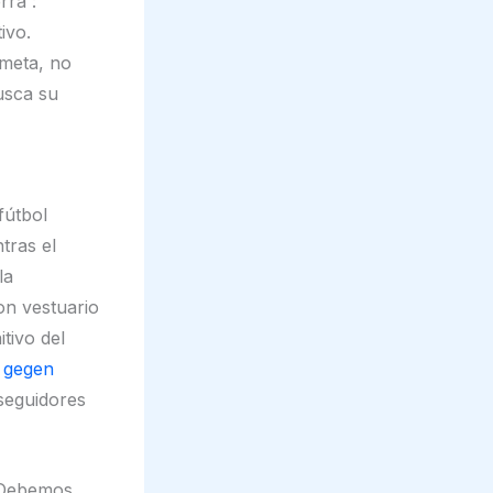
rra :
ivo.
 meta, no
usca su
fútbol
tras el
la
on vestuario
tivo del
e gegen
seguidores
 “Debemos