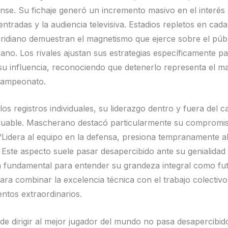
nse. Su fichaje generó un incremento masivo en el interés 
entradas y la audiencia televisiva. Estadios repletos en cada 
oridiano demuestran el magnetismo que ejerce sobre el púb
ano. Los rivales ajustan sus estrategias específicamente pa
 su influencia, reconociendo que detenerlo representa el m
 campeonato.
los registros individuales, su liderazgo dentro y fuera del 
aluable. Mascherano destacó particularmente su compromi
 “Lidera al equipo en la defensa, presiona tempranamente a
. Este aspecto suele pasar desapercibido ante su genialidad
a fundamental para entender su grandeza integral como fut
ra combinar la excelencia técnica con el trabajo colectivo 
entos extraordinarios.
o de dirigir al mejor jugador del mundo no pasa desapercibid