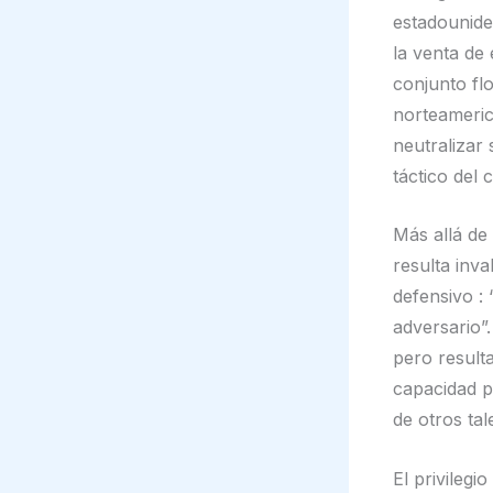
estadounide
la venta de 
conjunto fl
norteameric
neutralizar
táctico del
Más allá de 
resulta inv
defensivo :
adversario”
pero result
capacidad pa
de otros tal
El privilegi