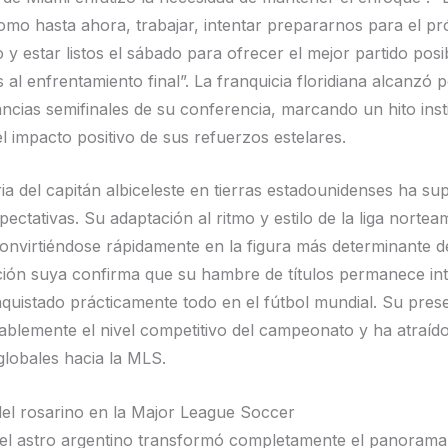
omo hasta ahora, trabajar, intentar prepararnos para el p
y estar listos el sábado para ofrecer el mejor partido posi
s al enfrentamiento final”. La franquicia floridiana alcanzó 
ancias semifinales de su conferencia, marcando un hito inst
el impacto positivo de sus refuerzos estelares.
ria del capitán albiceleste en tierras estadounidenses ha s
pectativas. Su adaptación al ritmo y estilo de la liga norte
convirtiéndose rápidamente en la figura más determinante d
ión suya confirma que su hambre de títulos permanece int
quistado prácticamente todo en el fútbol mundial. Su pres
ablemente el nivel competitivo del campeonato y ha atraído
globales hacia la MLS.
del rosarino en la Major League Soccer
del astro argentino transformó completamente el panorama 