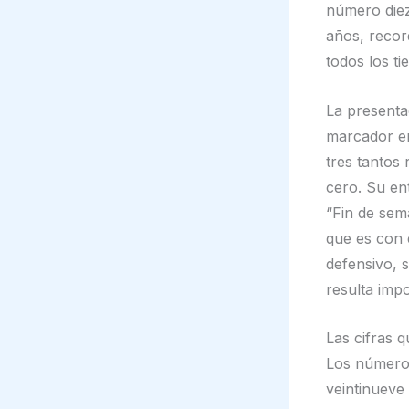
número diez
años, recor
todos los t
La presenta
marcador en
tres tantos
cero. Su en
“Fin de sem
que es con 
defensivo,
resulta impo
Las cifras 
Los números
veintinueve