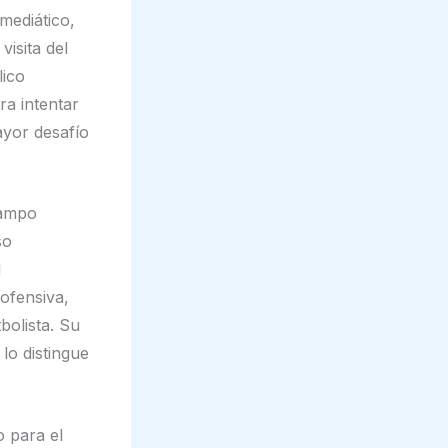
mediático,
visita del
lico
ra intentar
ayor desafío
campo
so
l
 ofensiva,
bolista. Su
lo distingue
o para el