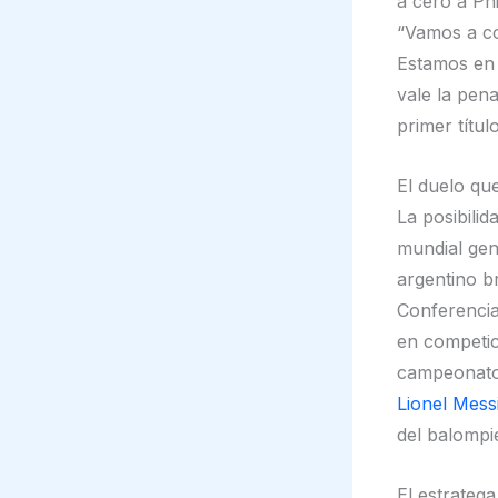
a cero a Ph
“Vamos a co
Estamos en 
vale la pen
primer títul
El duelo qu
La posibili
mundial gen
argentino b
Conferencia
en competici
campeonato
Lionel Mess
del balompi
El estrateg