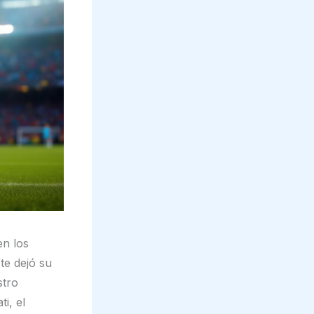
en los
te dejó su
stro
i, el