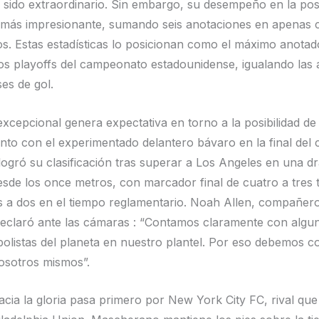
 sido extraordinario. Sin embargo, su desempeño en la p
 más impresionante, sumando seis anotaciones en apenas 
. Estas estadísticas lo posicionan como el máximo anotad
 los playoffs del campeonato estadounidense, igualando las 
es de gol.
excepcional genera expectativa en torno a la posibilidad de
nto con el experimentado delantero bávaro en la final del 
ogró su clasificación tras superar a Los Angeles en una d
desde los once metros, con marcador final de cuatro a tres 
 a dos en el tiempo reglamentario. Noah Allen, compañero
declaró ante las cámaras : “Contamos claramente con algun
bolistas del planeta en nuestro plantel. Por eso debemos c
nosotros mismos”.
acia la gloria pasa primero por New York City FC, rival qu