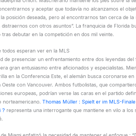
iladelphia Union. Mascherano mantiene los pies sobre la tie
ncentrarnos y aceptar que todavía no alcanzamos el objet
la posición deseada, pero al encontrarnos tan cerca de la
a distraernos con otros asuntos”. La franquicia de Florida b
o tras debutar en la competición en dos mil veinte.
e todos esperan ver en la MLS
dad de presenciar un enfrentamiento entre dos leyendas del 
era gran entusiasmo entre aficionados y especialistas. Mien
rilla en la Conferencia Este, el alemán busca coronarse en 
 Oeste con Vancouver. Ambos futbolistas, que compartier
ones europeas, podrían verse las caras en el partido defini
 norteamericano.
Thomas Müller : Spielt er im MLS-Final
i ?
representa una interrogante que mantiene en vilo a los 
é.
a de Miami enfatizó la necesidad de mantener el enfoque :