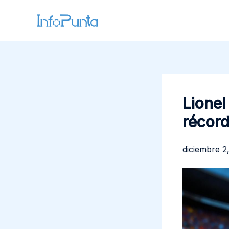
Ir
al
contenido
Lionel
récor
diciembre 2