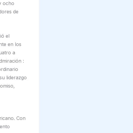
 y ocho
dores de
ió el
nte en los
uatro a
dmiración :
rdinario
su liderazgo
omiso,
ricano. Con
iento