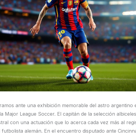
amos ante una exhibición memorable del astro argentino 
la Major League Soccer. El capitán de la selección albiceles
stral con una actuación que lo acerca cada vez más al regi
l futbolista alemán. En el encuentro disputado ante Cincinnat