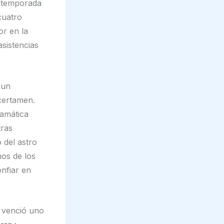
ostemporada
cuatro
or en la
asistencias
 un
certamen.
ramática
tras
 del astro
os de los
onfiar en
e venció uno