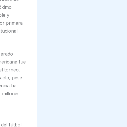
róximo
ble y
por primera
itucional
uperado
americana fue
el torneo.
acta, pese
encia ha
 millones
del fútbol