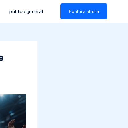
público general
Explora ahora
e