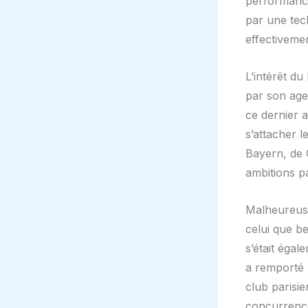
performance
par une tec
effectivemen
L’intérêt d
par son age
ce dernier a
s’attacher l
Bayern, de C
ambitions pa
Malheureuse
celui que 
s’était égal
a remporté l
club parisie
concurrenc