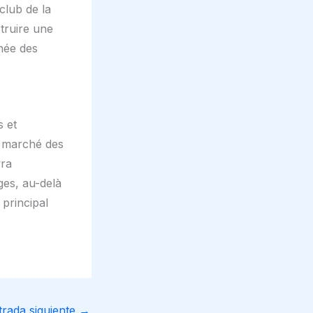
club de la
struire une
rnée des
s et
un marché des
vra
ges, au-delà
 principal
trada siguiente
→