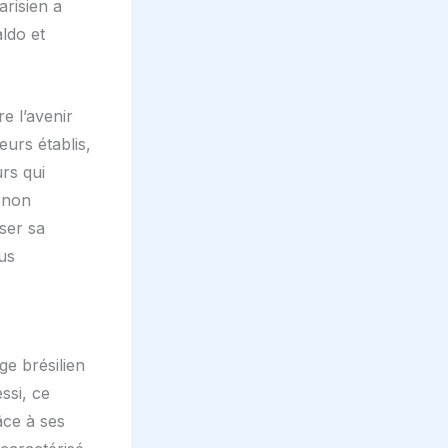
arisien a
ldo et
e l’avenir
urs établis,
rs qui
 non
ser sa
lus
ge brésilien
ssi, ce
âce à ses