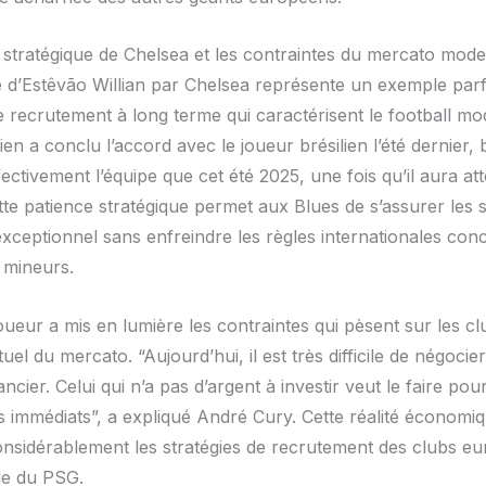
t stratégique de Chelsea et les contraintes du mercato mod
e d’Estêvão Willian par Chelsea représente un exemple parf
de recrutement à long terme qui caractérisent le football mo
en a conclu l’accord avec le joueur brésilien l’été dernier, b
fectivement l’équipe que cet été 2025, une fois qu’il aura atte
tte patience stratégique permet aux Blues de s’assurer les 
exceptionnel sans enfreindre les règles internationales con
 mineurs.
oueur a mis en lumière les contraintes qui pèsent sur les cl
uel du mercato. “Aujourd’hui, il est très difficile de négoci
nancier. Celui qui n’a pas d’argent à investir veut le faire pou
ts immédiats”, a expliqué André Cury. Cette réalité économi
onsidérablement les stratégies de recrutement des clubs e
le du PSG.