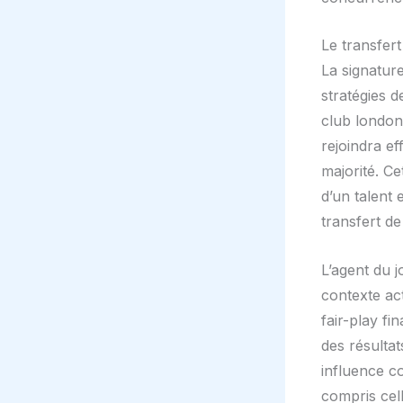
Le transfer
La signatur
stratégies 
club londoni
rejoindra ef
majorité. Ce
d’un talent 
transfert de
L’agent du j
contexte act
fair-play fi
des résulta
influence c
compris cel