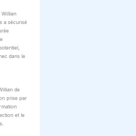
Willian
s a sécurisé
urée
de
otentiel,
hec dans le
illian de
ion prise par
ormation
ection et le
s.