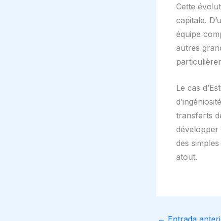
Cette évolut
capitale. D’
équipe comp
autres gran
particulière
Le cas d’Es
d’ingéniosit
transferts d
développer 
des simples
atout.
←
Entrada anteri