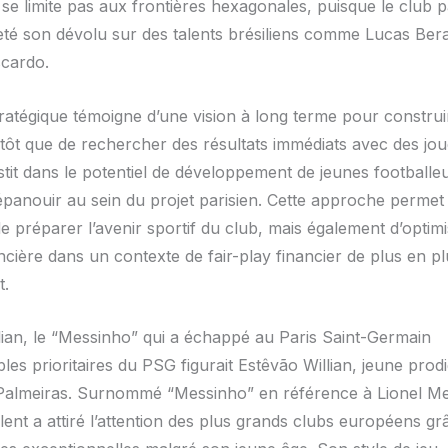
 se limite pas aux frontières hexagonales, puisque le club p
eté son dévolu sur des talents brésiliens comme Lucas Bera
cardo.
ratégique témoigne d’une vision à long terme pour construir
utôt que de rechercher des résultats immédiats avec des joue
stit dans le potentiel de développement de jeunes footballeu
épanouir au sein du projet parisien. Cette approche permet
e préparer l’avenir sportif du club, mais également d’optimi
ncière dans un contexte de fair-play financier de plus en p
t.
lian, le “Messinho” qui a échappé au Paris Saint-Germain
bles prioritaires du PSG figurait Estêvão Willian, jeune prodi
Palmeiras. Surnommé “Messinho” en référence à Lionel Me
lent a attiré l’attention des plus grands clubs européens gr