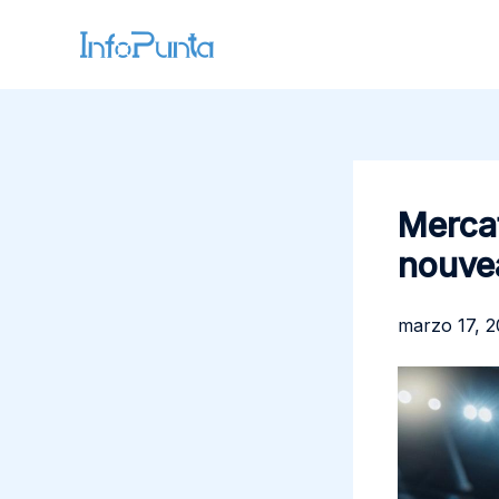
Ir
al
contenido
Mercat
nouve
marzo 17, 