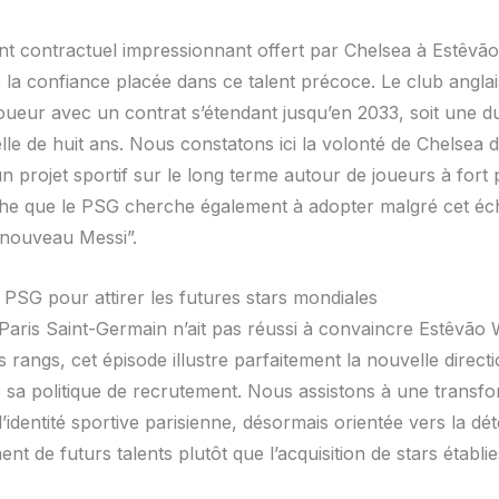
t contractuel impressionnant offert par Chelsea à Estêvão 
 la confiance placée dans ce talent précoce. Le club anglai
joueur avec un contrat s’étendant jusqu’en 2033, soit une d
lle de huit ans. Nous constatons ici la volonté de Chelsea 
n projet sportif sur le long terme autour de joueurs à fort p
e que le PSG cherche également à adopter malgré cet éc
“nouveau Messi”.
 PSG pour attirer les futures stars mondiales
Paris Saint-Germain n’ait pas réussi à convaincre Estêvão W
s rangs, cet épisode illustre parfaitement la nouvelle direct
s sa politique de recrutement. Nous assistons à une transf
’identité sportive parisienne, désormais orientée vers la dét
t de futurs talents plutôt que l’acquisition de stars établie