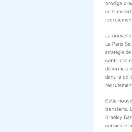
prodige brés
ce transfert
recrutement
La nouvelle
Le Paris Sai
stratégie de
confirmés et
désormais p
dans la poli
recrutement 
Cette nouvel
transferts.
Bradley Bar
considéré co