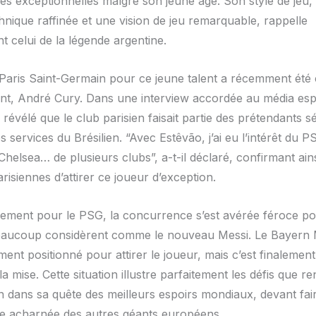
s exceptionnelles malgré son jeune âge. Son style de jeu, 
hnique raffinée et une vision de jeu remarquable, rappelle
t celui de la légende argentine.
u Paris Saint-Germain pour ce jeune talent a récemment été
nt, André Cury. Dans une interview accordée au média es
 révélé que le club parisien faisait partie des prétendants 
es services du Brésilien. “Avec Estêvão, j’ai eu l’intérêt du P
helsea… de plusieurs clubs”, a-t-il déclaré, confirmant ains
risiennes d’attirer ce joueur d’exception.
ment pour le PSG, la concurrence s’est avérée féroce po
beaucoup considèrent comme le nouveau Messi. Le Bayern
ement positionné pour attirer le joueur, mais c’est finalemen
a mise. Cette situation illustre parfaitement les défis que r
n dans sa quête des meilleurs espoirs mondiaux, devant fair
e acharnée des autres géants européens.