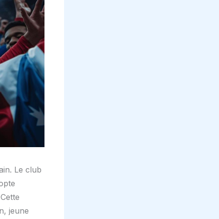
in. Le club
dopte
 Cette
n, jeune