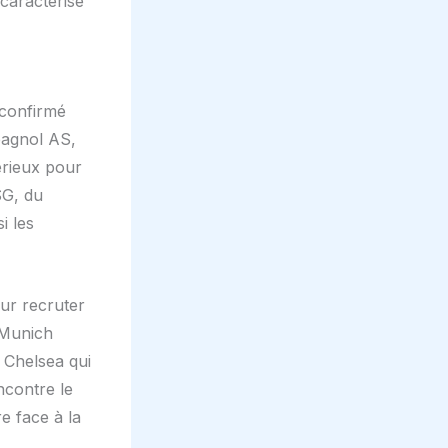
caractérisé
 confirmé
pagnol AS,
sérieux pour
SG, du
i les
ur recruter
 Munich
t Chelsea qui
encontre le
e face à la