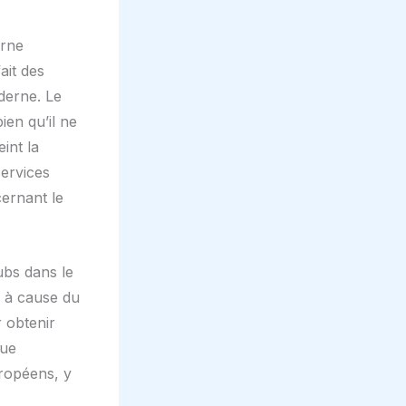
erne
ait des
derne. Le
ien qu’il ne
int la
services
cernant le
ubs dans le
er à cause du
r obtenir
que
uropéens, y