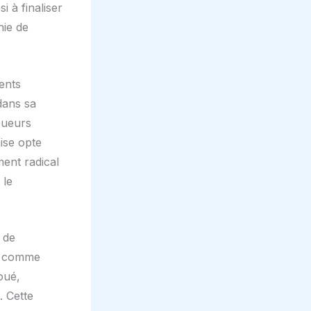
 à finaliser
hie de
ents
dans sa
joueurs
aise opte
ent radical
 le
 de
rs comme
oué,
. Cette